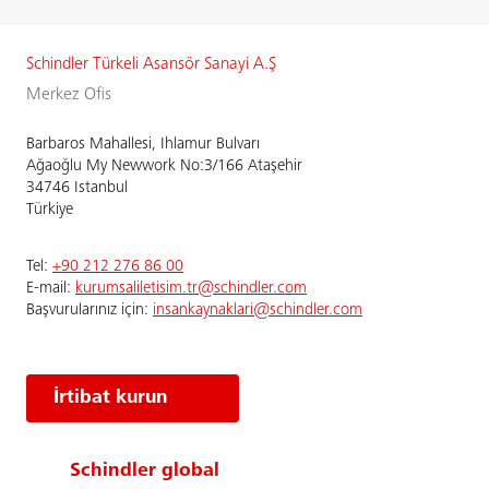
Schindler Türkeli Asansör Sanayi A.Ş
Merkez Ofis
Barbaros Mahallesi, Ihlamur Bulvarı
Ağaoğlu My Newwork No:3/166 Ataşehir
34746 Istanbul
Türkiye
Tel:
+90 212 276 86 00
E-mail:
kurumsaliletisim.tr@schindler.com
Başvurularınız için:
insankaynaklari@schindler.com
İrtibat kurun
Schindler global