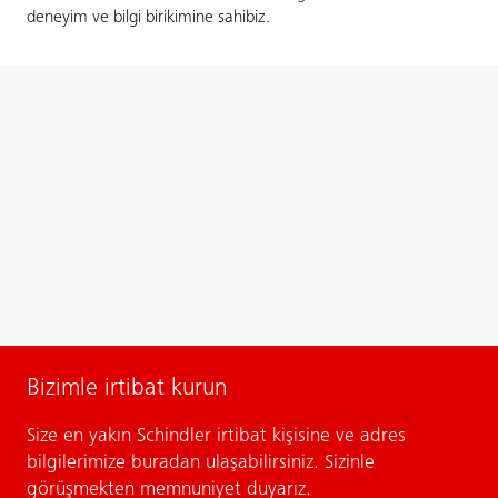
deneyim ve bilgi birikimine sahibiz.
Bizimle irtibat kurun
Size en yakın Schindler irtibat kişisine ve adres
bilgilerimize buradan ulaşabilirsiniz. Sizinle
görüşmekten memnuniyet duyarız.