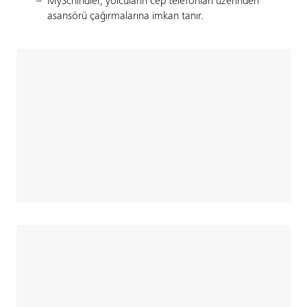
MySchindler, yolcuların cep telefonları üzerinden
asansörü çağırmalarına imkan tanır.