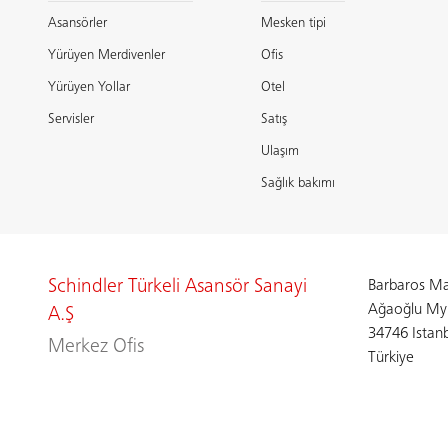
Asansörler
Mesken tipi
Yürüyen Merdivenler
Ofis
Yürüyen Yollar
Otel
Servisler
Satış
Ulaşım
Sağlık bakımı
Schindler Türkeli Asansör Sanayi
Barbaros Mah
Ağaoğlu My
A.Ş
34746 Istan
Merkez Ofis
Türkiye