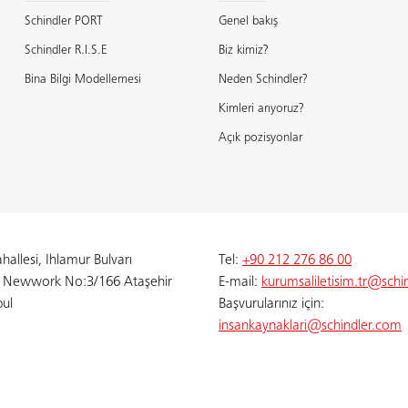
Schindler PORT
Genel bakış
Schindler R.I.S.E
Biz kimiz?
Bina Bilgi Modellemesi
Neden Schindler?
Kimleri arıyoruz?
Açık pozisyonlar
allesi, Ihlamur Bulvarı
Tel:
+90 212 276 86 00
 Newwork No:3/166 Ataşehir
E-mail:
kurumsaliletisim.tr@schi
bul
Başvurularınız için:
insankaynaklari@schindler.com