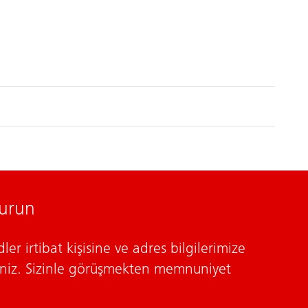
kurun
ler irtibat kişisine ve adres bilgilerimize
siniz. Sizinle görüşmekten memnuniyet