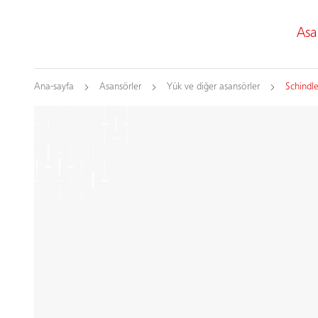
Asa
Ana-sayfa
Asansörler
Yük ve diğer asansörler
Schindl